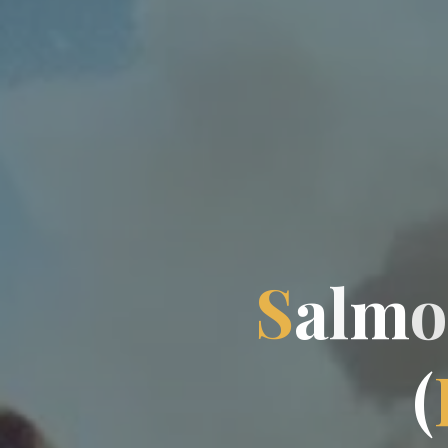
S
a
l
m
o
(