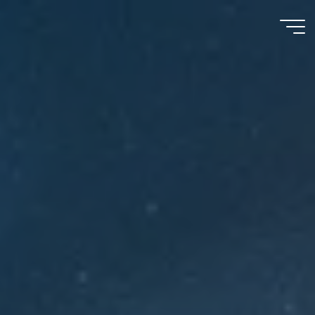
Meu
Momento
com
Deus