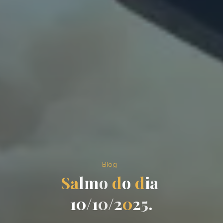
Blog
S
a
l
m
o
d
o
d
i
a
1
0
/
1
0
/
2
0
2
5
.