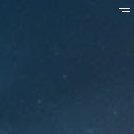
Meu
Momento
com
Deus