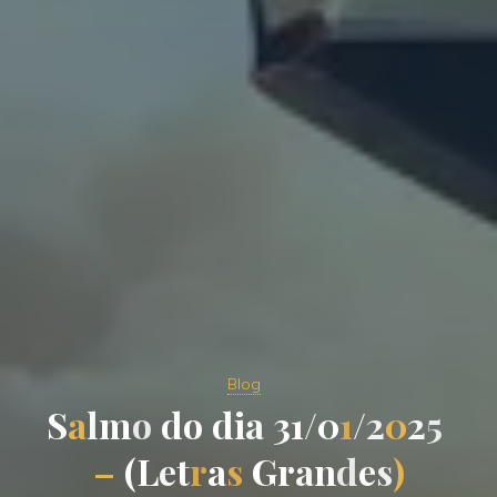
Blog
S
a
l
m
o
d
o
d
i
a
3
1
/
0
1
/
2
0
2
5
–
(
L
e
t
r
a
s
G
r
a
n
d
e
s
)