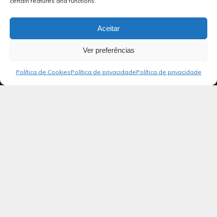
certain features and functions.
Aceitar
Ver preferências
Política de Cookies
Política de privacidade
Política de privacidade
Blog
Salmos 33
1 Cantem de alegria ao Senhor,
vocês que são justos; é apropriado
que os íntegros o louvem.