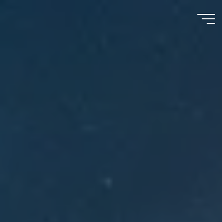
Meu
Momento
com
Deus