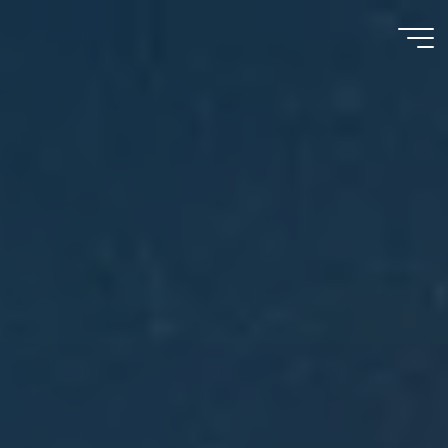
Meu
Momento
com
Deus