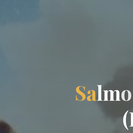
S
a
l
m
o
(