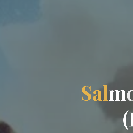
S
a
l
m
(