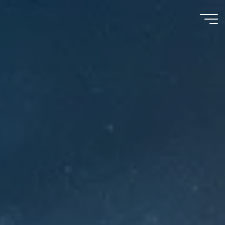
Meu
Momento
com
Deus