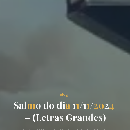
Blog
S
a
l
m
o
d
o
d
i
a
1
1
/
1
1
/
2
0
2
4
–
(
L
e
t
r
a
s
G
r
a
n
d
e
s
)
23 DE OUTUBRO DE 2024, 09:36