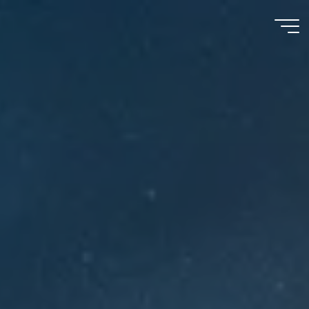
Meu
Momento
com
Deus