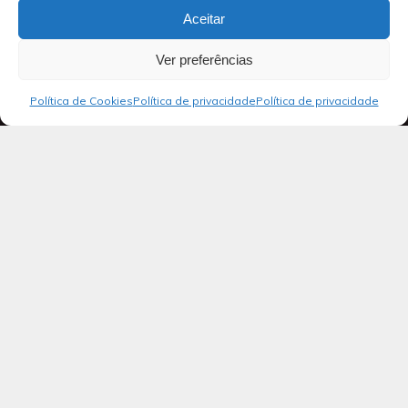
Aceitar
Ver preferências
Política de Cookies
Política de privacidade
Política de privacidade
Blog
Salmos 08
Ao regente do coral: salmo de Davi,
para ser acompanhado com
instrumento de cordas.
1 Ó Senhor, nosso Senhor, teu