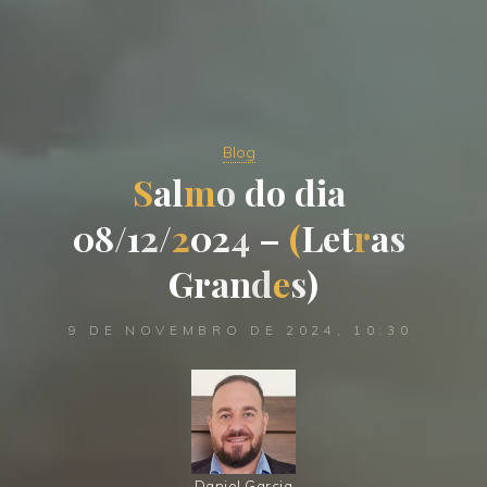
Blog
S
a
l
m
o
d
o
d
i
a
0
8
/
1
2
/
2
0
2
4
–
(
L
e
t
r
a
s
G
r
a
n
d
e
s
)
9 DE NOVEMBRO DE 2024, 10:30
Daniel Garcia