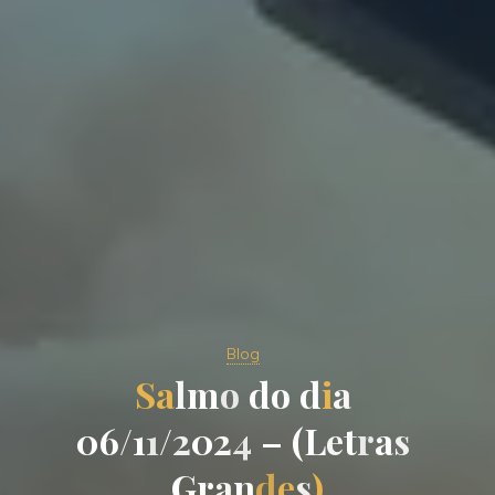
Blog
S
a
l
m
o
d
o
d
i
a
0
6
/
1
1
/
2
0
2
4
–
(
L
e
t
r
a
s
G
r
a
n
d
e
s
)