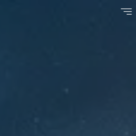
Meu
Momento
com
Deus