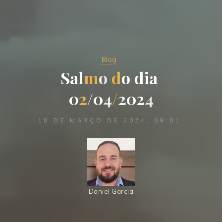
Blog
S
a
l
m
o
d
o
d
i
a
0
2
/
0
4
/
2
0
2
4
18 DE MARÇO DE 2024, 09:01
Daniel Garcia