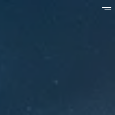
Meu
Momento
com
Deus